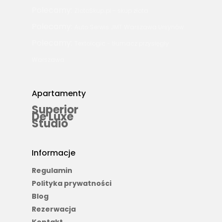
Polecamy:
ZlotoSkup.pl - skup złota
Polecamy:
Auto Serwis JMT Warszawa Ursynów
Polecamy:
Textologic - tłumacz przysięgły
Warszawa
Apartamenty
Superior
De Luxe
Studio
Informacje
Regulamin
Polityka prywatności
Blog
Rezerwacja