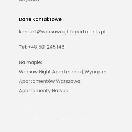
Dane Kontaktowe
kontakt@warsawnightapartments.pl
Tel: +48 501 245 148
Na mapie:
Warsaw Night Apartments | Wynajem
Apartamentów Warszawa |
Apartamenty Na Noc
Polecamy:
Nature's Sunshine Polska
Polecamy:
Premium Protekt - folie ppf
Piaseczno/Warszawa