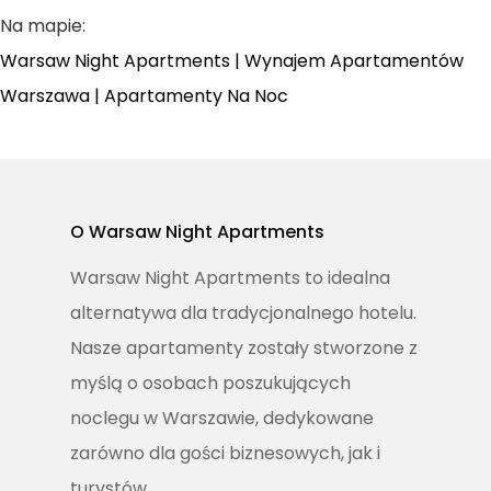
Na mapie:
Usługi Dodatkow
Warsaw Night Apartments | Wynajem Apartamentów
Regulamin
Warszawa | Apartamenty Na Noc
Współpraca Z
Właścicielami
Mieszkań
O Warsaw Night Apartments
Zarezerwuj Onli
Warsaw Night Apartments to idealna
alternatywa dla tradycjonalnego hotelu.
Zapraszamy Do Kontak
Nasze apartamenty zostały stworzone z
T:
+48 501 245 148
myślą o osobach poszukujących
E:
noclegu w Warszawie, dedykowane
kontakt@warsawnighta
zarówno dla gości biznesowych, jak i
turystów