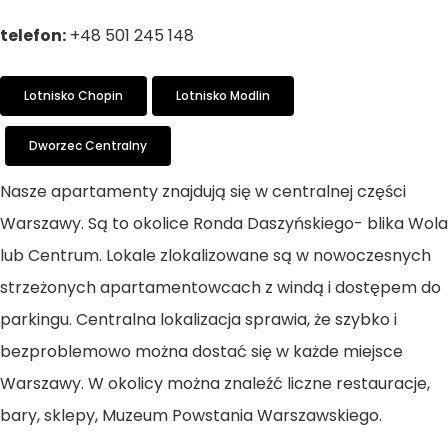
telefon:
+48 501 245 148
Lotnisko Chopin
Lotnisko Modlin
Dworzec Centralny
Nasze apartamenty znajdują się w centralnej części
Warszawy. Są to okolice Ronda Daszyńskiego- blika Wola
lub Centrum. Lokale zlokalizowane są w nowoczesnych
strzeżonych apartamentowcach z windą i dostępem do
parkingu. Centralna lokalizacja sprawia, że szybko i
bezproblemowo można dostać się w każde miejsce
Strona
Warszawy. W okolicy można znaleźć liczne restauracje,
Główna
bary, sklepy, Muzeum Powstania Warszawskiego.
Apartamenty