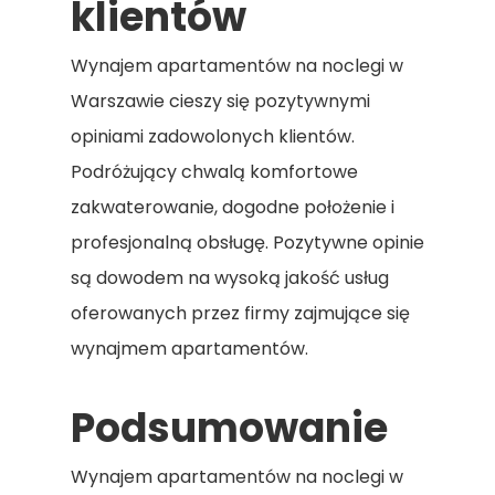
klientów
Główna
Apartamenty
Wynajem apartamentów na noclegi w
Usługi Dodatkow
Warszawie cieszy się pozytywnymi
opiniami zadowolonych klientów.
Regulamin
Podróżujący chwalą komfortowe
Współpraca Z
zakwaterowanie, dogodne położenie i
Właścicielami
profesjonalną obsługę. Pozytywne opinie
Mieszkań
są dowodem na wysoką jakość usług
oferowanych przez firmy zajmujące się
Zarezerwuj Onli
wynajmem apartamentów.
Zapraszamy Do Kontak
Podsumowanie
T:
+48 501 245 148
Wynajem apartamentów na noclegi w
E: