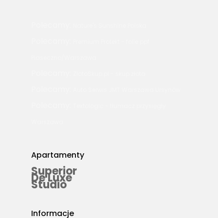
Polecamy:
Nature's Sunshine Polska
Polecamy:
Premium Protekt - folie ppf
Piaseczno/Warszawa
Polecamy:
ZlotoSkup.pl - skup złota
Polecamy:
Auto Serwis JMT Warszawa Ursynów
Polecamy:
Textologic - tłumacz przysięgły
Warszawa
Apartamenty
Superior
De Luxe
Studio
Informacje